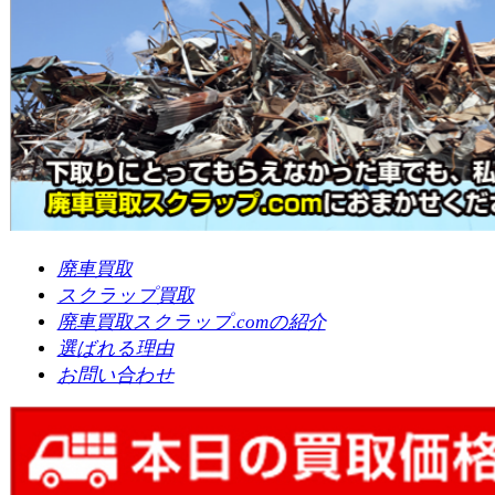
廃車買取
スクラップ買取
廃車買取スクラップ.comの紹介
選ばれる理由
お問い合わせ
銅管(1kg)
調査中
配線（1kg）
調査中