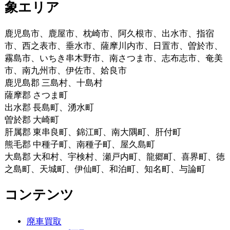
薩摩郡 さつま町
出水郡 長島町、湧水町
曽於郡 大崎町
肝属郡 東串良町、錦江町、南大隅町、肝付町
熊毛郡 中種子町、南種子町、屋久島町
大島郡 大和村、宇検村、瀬戸内町、龍郷町、喜界町、徳
之島町、天城町、伊仙町、和泊町、知名町、与論町
コンテンツ
廃車買取
スクラップ買取
廃車買取スクラップ.comの紹介
選ばれる理由
お問い合わせ
廃車買取
廃車買取エリア
廃車買取の流れ
廃車買取に必要な書類