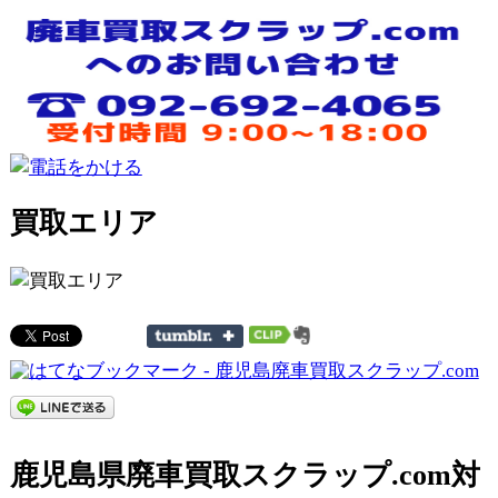
買取エリア
鹿児島県廃車買取スクラップ.com対
象エリア
鹿児島市、鹿屋市、枕崎市、阿久根市、出水市、指宿
市、西之表市、垂水市、薩摩川内市、日置市、曽於市、
霧島市、いちき串木野市、南さつま市、志布志市、奄美
市、南九州市、伊佐市、姶良市
鹿児島郡 三島村、十島村