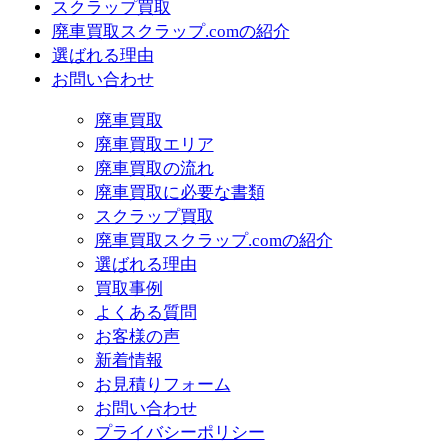
スクラップ買取
廃車買取スクラップ.comの紹介
選ばれる理由
買取事例
よくある質問
お客様の声
新着情報
お見積りフォーム
お問い合わせ
プライバシーポリシー
サイト利用について
サイトマップ
【アクセス】
〒811-2501福岡県糟屋郡久山町大字久原字西2550番地
TEL：092-692-4065
Copyright (c) 2014 廃車買取りスクラッ
プ.com. All Rights Reserved.
モバイル
PC